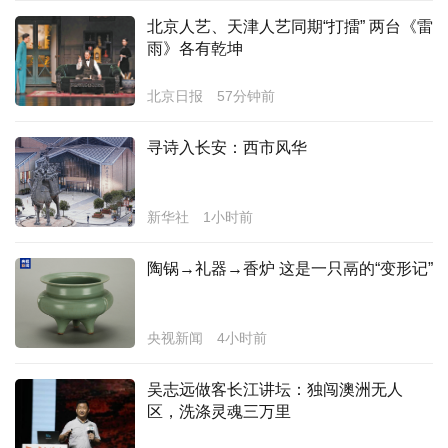
北京人艺、天津人艺同期“打擂” 两台《雷
经济
雨》各有乾坤
城建
北京日报
57分钟前
科教
寻诗入长安：西市风华
健康
悠游
新华社
1小时前
相亲
陶锅→礼器→香炉 这是一只鬲的“变形记”
汽车
房产
央视新闻
4小时前
消费
吴志远做客长江讲坛：独闯澳洲无人
创意
区，洗涤灵魂三万里
文化