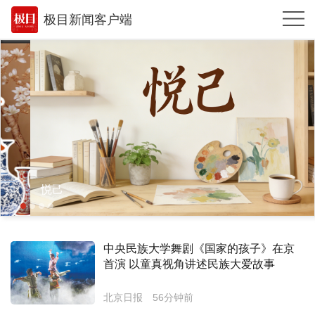
极目新闻客户端
推荐
体育
观点
时政
湖北
悦己
武汉
世相
中央民族大学舞剧《国家的孩子》在京
环球
首演 以童真视角讲述民族大爱故事
专题
北京日报
56分钟前
极客圈