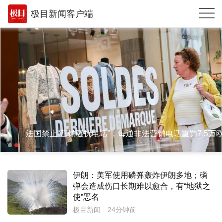
极目新闻客户端
推荐
体育
观点
时政
湖北
法国禁止“营销骚扰电话”，每通非法营销电话重罚7.5万欧
武汉
世相
伊朗：美军使用磷弹轰炸伊朗多地；磷
环球
弹会造成伤口长期难以愈合，有“地狱之
使”恶名
专题
极目新闻
24分钟前
极客圈