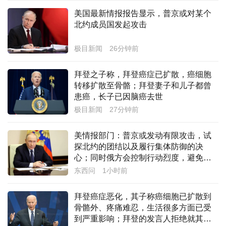
美国最新情报报告显示，普京或对某个
经济
北约成员国发起攻击
城建
极目新闻
26分钟前
科教
拜登之子称，拜登癌症已扩散，癌细胞
健康
转移扩散至骨骼；拜登妻子和儿子都曾
患癌，长子已因脑癌去世
悠游
极目新闻
27分钟前
相亲
美情报部门：普京或发动有限攻击，试
汽车
探北约的团结以及履行集体防御的决
心；同时俄方会控制行动烈度，避免触
房产
发北约全面集体反击
东西问
1小时前
消费
拜登癌症恶化，其子称癌细胞已扩散到
创意
骨骼外、疼痛难忍，生活很多方面已受
到严重影响；拜登的发言人拒绝就其子
文化