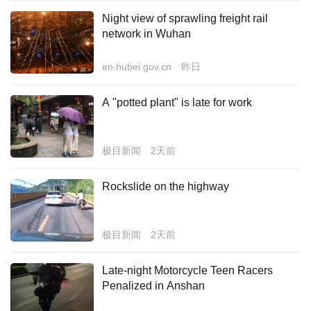
Night view of sprawling freight rail
经济
network in Wuhan
城建
en.hubei.gov.cn
昨日
科教
A "potted plant" is late for work
健康
悠游
极目新闻
2天前
相亲
Rockslide on the highway
汽车
房产
极目新闻
2天前
消费
Late-night Motorcycle Teen Racers
创意
Penalized in Anshan
文化