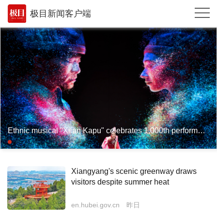
极目新闻客户端
推荐
体育
观点
时政
湖北
Ethnic musical "Xilan Kapu" celebrates 1,000th performance in Enshi
武汉
世相
Xiangyang's scenic greenway draws
环球
visitors despite summer heat
专题
en.hubei.gov.cn
昨日
极客圈