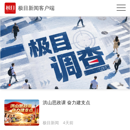
极目新闻客户端
推荐
体育
观点
时政
湖北
极目调查
武汉
世相
洪山思政课 奋力建支点
环球
专题
极目新闻
4天前
极客圈