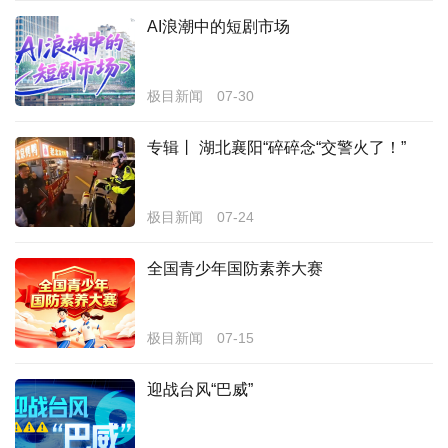
AI浪潮中的短剧市场
经济
城建
极目新闻
07-30
科教
专辑丨 湖北襄阳“碎碎念“交警火了！”
健康
悠游
极目新闻
07-24
相亲
全国青少年国防素养大赛
汽车
房产
极目新闻
07-15
消费
迎战台风“巴威”
创意
文化