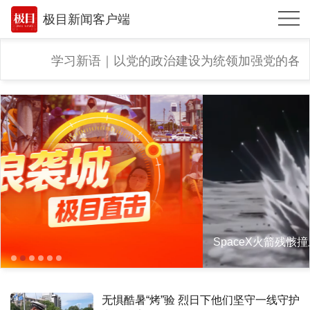
极目新闻客户端
推荐
学习新
体育
观点
时政
湖北
武汉
世相
环球
专题
无惧酷暑“烤”验 烈日下他们坚守一线守护
极客圈