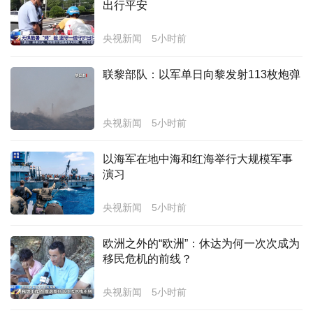
出行平安
经济
央视新闻
5小时前
城建
联黎部队：以军单日向黎发射113枚炮弹
科教
健康
央视新闻
5小时前
悠游
以海军在地中海和红海举行大规模军事
相亲
演习
汽车
央视新闻
5小时前
房产
欧洲之外的“欧洲”：休达为何一次次成为
消费
移民危机的前线？
创意
央视新闻
5小时前
文化