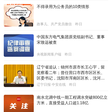
不得录用为公务员的10类情形
经济
城建
政事儿、共产党员微信
昨日
科教
中国东方电气集团原党组副书记、董事
健康
宋致远被查
悠游
央视新闻客户端
昨日
相亲
辽宁省追认：锦州市原市长王心宇，留
汽车
党察看二年；曾任营口市西市区区长、
区委书记，沈阳市浑南区区长，沈河区
房产
委书记等职务
辽宁日报 中安在线
昨日
消费
南水北调中线一期工程调水突破800亿立
创意
方米，直接受益人口超1.18亿
文化