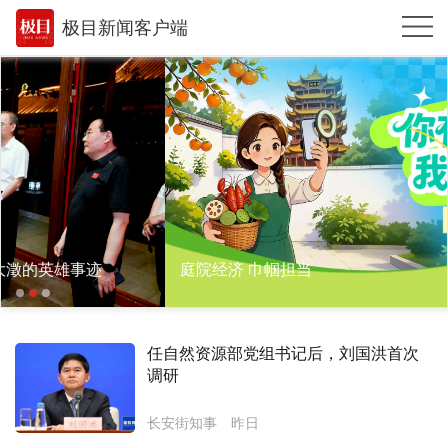
极目新闻客户端
推荐
体育
观点
时政
湖北
雄事迹
庭院经济 巾帼担当
武汉
世相
任自然资源部党组书记后，刘国洪首次
环球
调研
专题
长安街知事
昨日
极客圈