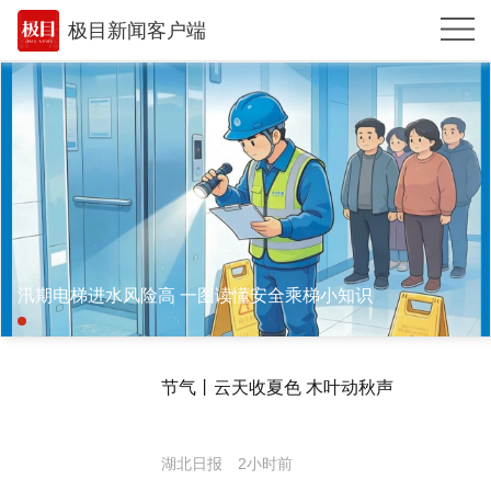
极目新闻客户端
推荐
体育
观点
时政
湖北
汛期电梯进水风险高 一图读懂安全乘梯小知识
武汉
世相
节气丨云天收夏色 木叶动秋声
环球
专题
湖北日报
2小时前
极客圈