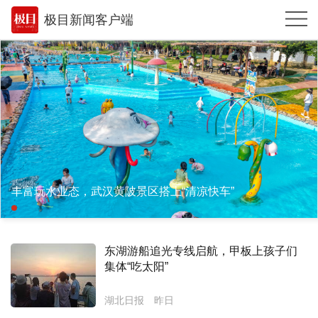
极目新闻客户端
推荐
体育
观点
时政
湖北
丰富玩水业态，武汉黄陂景区搭上“清凉快车”
武汉
世相
东湖游船追光专线启航，甲板上孩子们
环球
集体“吃太阳”
专题
湖北日报
昨日
极客圈