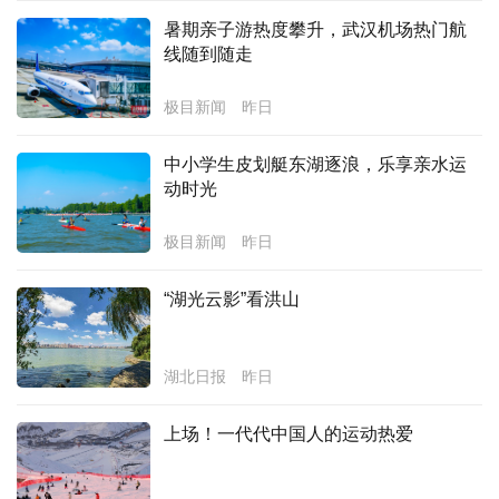
暑期亲子游热度攀升，武汉机场热门航
经济
线随到随走
城建
极目新闻
昨日
科教
中小学生皮划艇东湖逐浪，乐享亲水运
健康
动时光
悠游
极目新闻
昨日
相亲
“湖光云影”看洪山
汽车
房产
湖北日报
昨日
消费
上场！一代代中国人的运动热爱
创意
文化