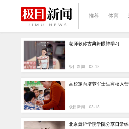
推荐
体育
经济
城建
老师教你古典舞眼神学习
文化
娱乐
极目新闻
03-18
高校定向培养军士生离校入营
极目新闻
03-18
北京舞蹈学院学院分享日常练