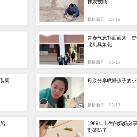
抹灰技能
极目新闻
03-16
青春气息扑面而来，史
此刻具象化
极目新闻
03-16
装周
母亲分享哄睡孩子的小
极目新闻
03-13
跑船
1989年出生的妈妈分
刻破防了