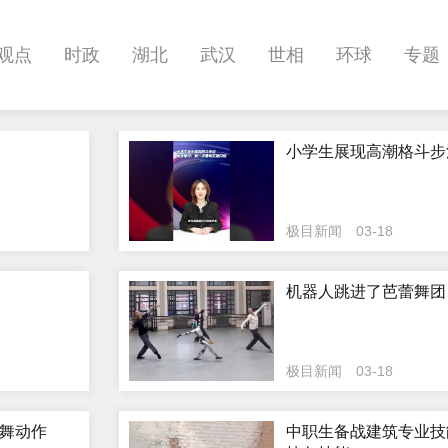
观点
时政
湖北
武汉
世相
环球
专题
科教
健康
悠游
相亲
汽车
房产
消费
小学生展现高潮格斗步
影像
帅作文
International
职教院
酒道
极目新闻
03-18
机器人跳进了芭蕾舞团
极目新闻
03-18
舞动作
中职生备战建筑专业技