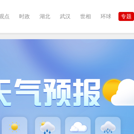
观点
时政
湖北
武汉
世相
环球
专题
科教
健康
悠游
相亲
汽车
房产
消费
影像
帅作文
International
职教院
酒道