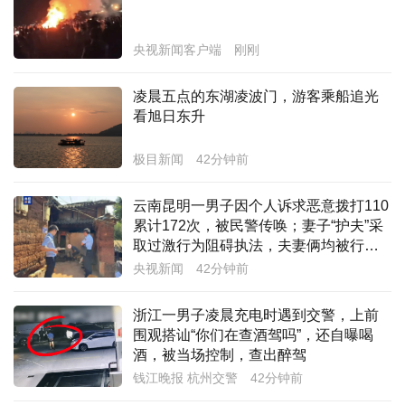
经济
央视新闻客户端
刚刚
城建
凌晨五点的东湖凌波门，游客乘船追光
科教
看旭日东升
健康
极目新闻
42分钟前
悠游
云南昆明一男子因个人诉求恶意拨打110
相亲
累计172次，被民警传唤；妻子“护夫”采
取过激行为阻碍执法，夫妻俩均被行政
汽车
拘留
央视新闻
42分钟前
房产
浙江一男子凌晨充电时遇到交警，上前
消费
围观搭讪“你们在查酒驾吗”，还自曝喝
酒，被当场控制，查出醉驾
创意
钱江晚报 杭州交警
42分钟前
文化