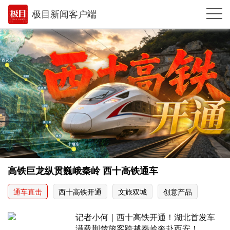
极目新闻客户端
推荐
体育
观点
时政
湖北
武汉
世相
高铁巨龙纵贯巍峨秦岭 西十高铁通车
环球
通车直击
西十高铁开通
文旅双城
创意产品
专题
记者小何｜西十高铁开通！湖北首发车
极客圈
满载荆楚旅客跨越秦岭奔赴西安！