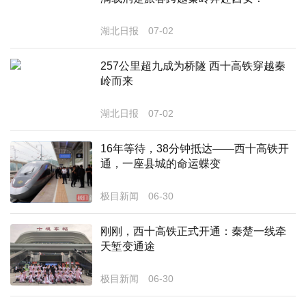
经济
湖北日报
07-02
城建
257公里超九成为桥隧 西十高铁穿越秦
科教
岭而来
健康
湖北日报
07-02
悠游
16年等待，38分钟抵达——西十高铁开
通，一座县城的命运蝶变
相亲
汽车
极目新闻
06-30
房产
刚刚，西十高铁正式开通：秦楚一线牵
天堑变通途
消费
创意
极目新闻
06-30
文化