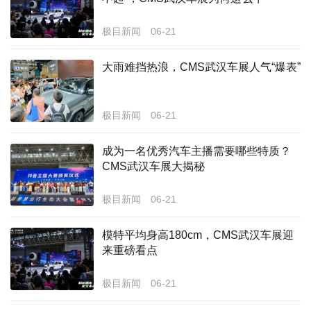
经济
极目新闻
06-21
城建
大雨难挡热浪，CMS武汉车展人气“爆表”
科教
健康
极目新闻
06-21
悠游
成为一名优秀汽车主播需要哪些特质？
CMS武汉车展大揭秘
相亲
汽车
极目新闻
06-21
房产
模特平均身高180cm，CMS武汉车展迎
来重磅看点
消费
创意
极目新闻
06-21
文化