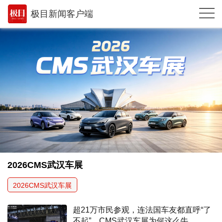
极目新闻客户端
推荐
体育
观点
时政
湖北
武汉
世相
2026CMS武汉车展
环球
2026CMS武汉车展
专题
超21万市民参观，连法国车友都直呼“了
极客圈
不起”，CMS武汉车展为何这么牛