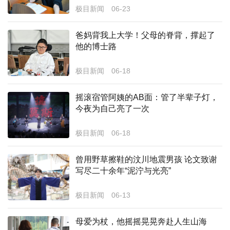
极目新闻
06-23
经济
爸妈背我上大学！父母的脊背，撑起了
城建
他的博士路
科教
极目新闻
06-18
健康
摇滚宿管阿姨的AB面：管了半辈子灯，
悠游
今夜为自己亮了一次
相亲
极目新闻
06-18
汽车
曾用野草擦鞋的汶川地震男孩 论文致谢
房产
写尽二十余年“泥泞与光亮”
消费
极目新闻
06-13
创意
母爱为杖，他摇摇晃晃奔赴人生山海
文化