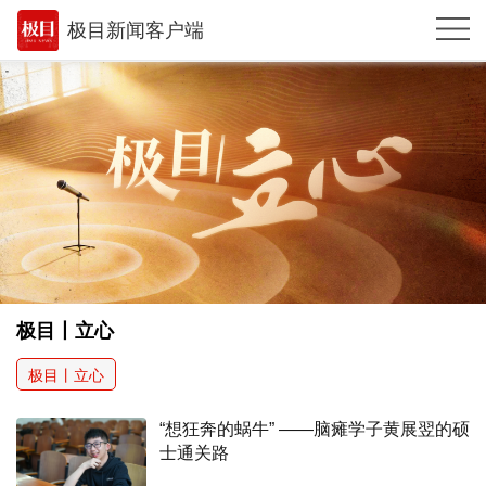
极目新闻客户端
推荐
体育
观点
时政
湖北
武汉
极目丨立心
世相
极目丨立心
环球
“想狂奔的蜗牛” ——脑瘫学子黄展翌的硕
专题
士通关路
极客圈