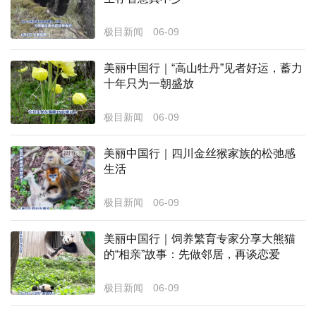
经济
极目新闻
06-09
城建
美丽中国行｜“高山牡丹”见者好运，蓄力
科教
十年只为一朝盛放
健康
极目新闻
06-09
悠游
美丽中国行｜四川金丝猴家族的松弛感
生活
相亲
汽车
极目新闻
06-09
房产
美丽中国行｜饲养繁育专家分享大熊猫
的“相亲”故事：先做邻居，再谈恋爱
消费
创意
极目新闻
06-09
文化