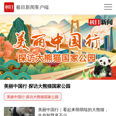
极目新闻客户端
推荐
体育
观点
时政
湖北
武汉
世相
美丽中国行 探访大熊猫国家公园
环球
美丽中国行 探访大熊猫国家公园
专题
美丽中国行｜看起来萌萌哒的大熊猫，
极客圈
生存智慧真不少