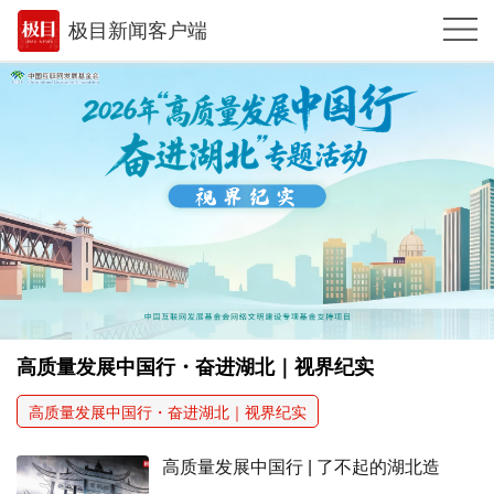
极目新闻客户端
推荐
体育
观点
时政
湖北
武汉
世相
高质量发展中国行・奋进湖北｜视界纪实
环球
高质量发展中国行・奋进湖北｜视界纪实
专题
高质量发展中国行 | 了不起的湖北造
极客圈