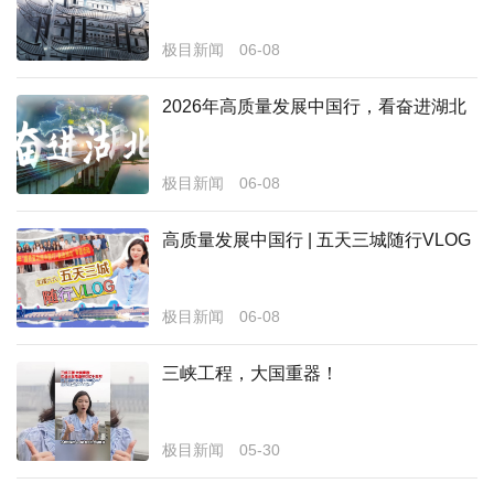
经济
极目新闻
06-08
城建
2026年高质量发展中国行，看奋进湖北
科教
健康
极目新闻
06-08
悠游
高质量发展中国行 | 五天三城随行VLOG
相亲
汽车
极目新闻
06-08
房产
三峡工程，大国重器！
消费
创意
极目新闻
05-30
文化