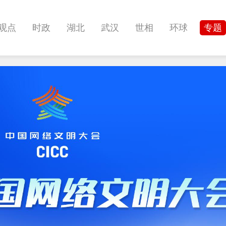
观点
时政
湖北
武汉
世相
环球
专题
科教
健康
悠游
相亲
汽车
房产
消费
影像
帅作文
International
职教院
酒道