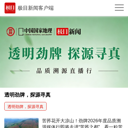
极目新闻客户端
推荐
体育
观点
时政
湖北
武汉
世相
透明劲牌，探源寻真
环球
透明劲牌，探源寻真
专题
苦荞花开大凉山！劲牌2026年度品质溯
极客圈
源媒体行即将走进“苦荞之都”，看一粒苦