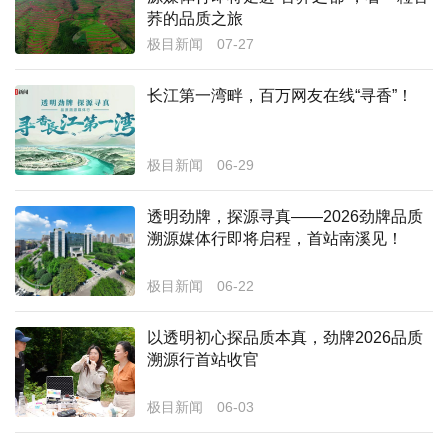
荞的品质之旅
经济
极目新闻
07-27
城建
长江第一湾畔，百万网友在线“寻香”！
科教
健康
极目新闻
06-29
悠游
透明劲牌，探源寻真——2026劲牌品质
溯源媒体行即将启程，首站南溪见！
相亲
汽车
极目新闻
06-22
房产
以透明初心探品质本真，劲牌2026品质
溯源行首站收官
消费
创意
极目新闻
06-03
文化