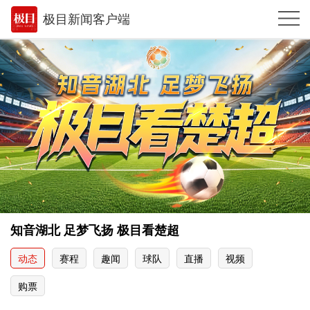
极目新闻客户端
推荐
体育
观点
时政
湖北
武汉
世相
知音湖北 足梦飞扬 极目看楚超
环球
动态
赛程
趣闻
球队
直播
视频
专题
购票
极客圈