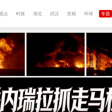
观点
时政
湖北
武汉
世相
环球
专题
科教
健康
悠游
相亲
汽车
房产
消费
影像
帅作文
International
职教院
酒道