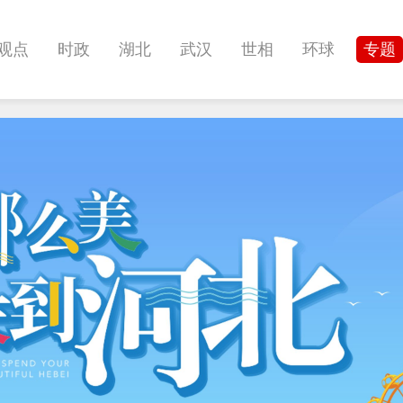
观点
时政
湖北
武汉
世相
环球
专题
科教
健康
悠游
相亲
汽车
房产
消费
影像
帅作文
International
职教院
酒道