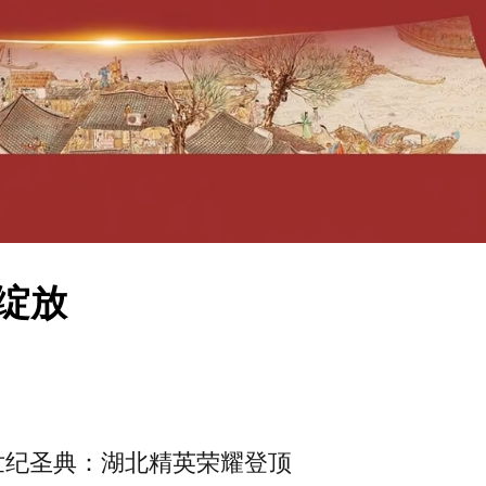
绽放
世纪圣典：湖北精英荣耀登顶