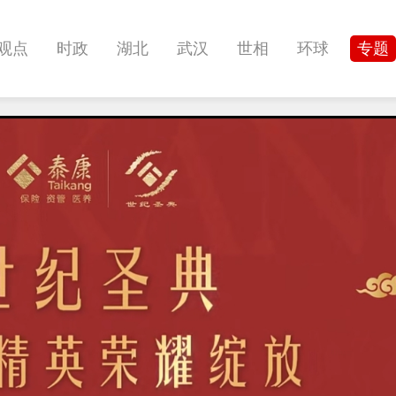
观点
时政
湖北
武汉
世相
环球
专题
科教
健康
悠游
相亲
汽车
房产
消费
影像
帅作文
International
职教院
酒道