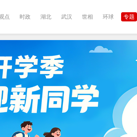
观点
时政
湖北
武汉
世相
环球
专题
科教
健康
悠游
相亲
汽车
房产
消费
影像
帅作文
International
职教院
酒道