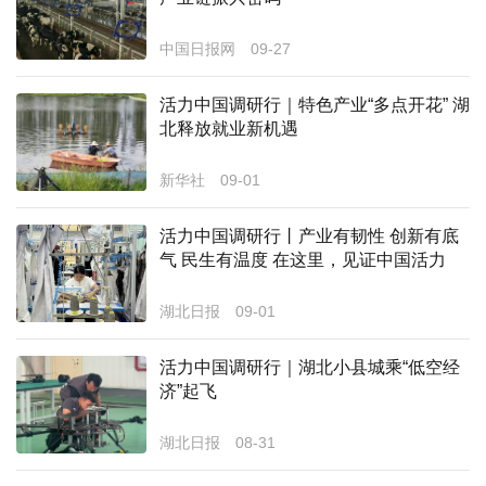
经济
中国日报网
09-27
城建
活力中国调研行｜特色产业“多点开花” 湖
科教
北释放就业新机遇
健康
新华社
09-01
悠游
活力中国调研行丨产业有韧性 创新有底
气 民生有温度 在这里，见证中国活力
相亲
汽车
​湖北日报
09-01
房产
活力中国调研行｜湖北小县城乘“低空经
济”起飞
消费
创意
湖北日报
08-31
文化