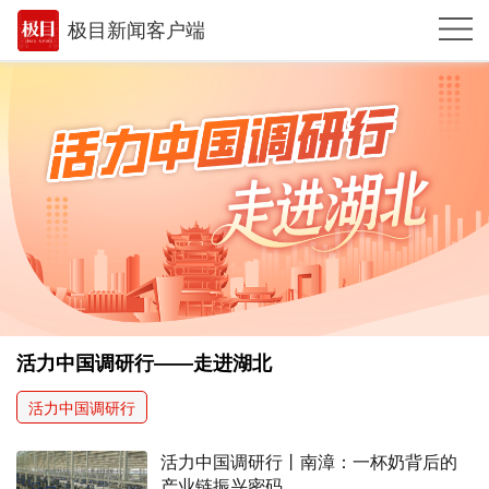
极目新闻客户端
推荐
体育
观点
时政
湖北
武汉
世相
活力中国调研行——走进湖北
环球
活力中国调研行
专题
活力中国调研行丨南漳：一杯奶背后的
极客圈
产业链振兴密码