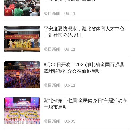
经济
极目新闻
08-11
城建
平安度夏防溺水，湖北省体育人才中心
科教
走进社区公益培训
健康
极目新闻
08-11
悠游
8月30日开赛！2025湖北省全国百强县
篮球联赛推介会在仙桃启动
相亲
汽车
极目新闻
08-11
房产
湖北省第十七届“全民健身日”主题活动在
十堰市启动
消费
创意
极目新闻
08-09
文化