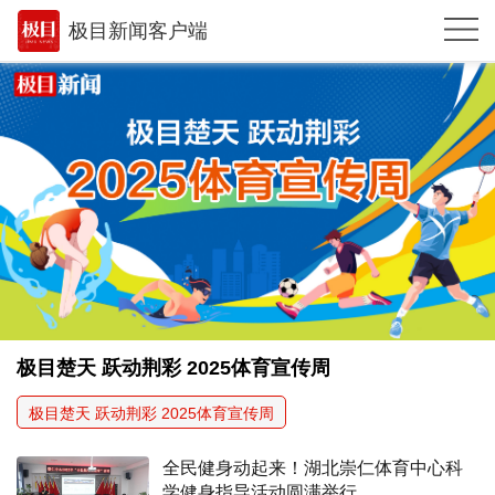
极目新闻客户端
推荐
体育
观点
时政
湖北
武汉
世相
极目楚天 跃动荆彩 2025体育宣传周
环球
极目楚天 跃动荆彩 2025体育宣传周
专题
全民健身动起来！湖北崇仁体育中心科
极客圈
学健身指导活动圆满举行