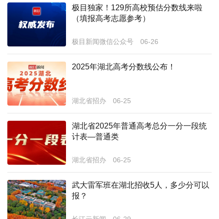
极目独家！129所高校预估分数线来啦
经济
（填报高考志愿参考）
城建
极目新闻微信公众号
06-26
科教
2025年湖北高考分数线公布！
健康
悠游
湖北省招办
06-25
相亲
湖北省2025年普通高考总分一分一段统
计表—普通类
汽车
房产
湖北省招办
06-25
消费
武大雷军班在湖北招收5人，多少分可以
报？
创意
文化
长江云新闻
06-29