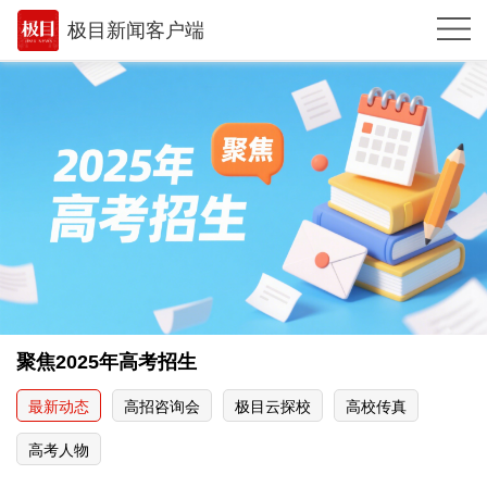
极目新闻客户端
推荐
体育
观点
时政
湖北
武汉
世相
聚焦2025年高考招生
环球
最新动态
高招咨询会
极目云探校
高校传真
专题
高考人物
极客圈