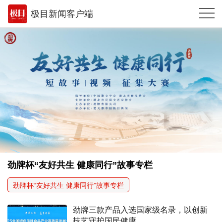
极目新闻客户端
推荐
体育
观点
时政
湖北
武汉
世相
劲牌杯“友好共生 健康同行”故事专栏
环球
劲牌杯“友好共生 健康同行”故事专栏
专题
劲牌三款产品入选国家级名录，以创新
极客圈
技艺守护国民健康