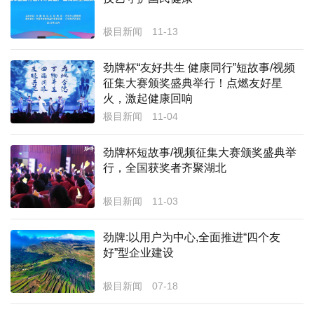
经济
极目新闻
11-13
城建
劲牌杯“友好共生 健康同行”短故事/视频
科教
征集大赛颁奖盛典举行！点燃友好星
火，激起健康回响
健康
极目新闻
11-04
悠游
劲牌杯短故事/视频征集大赛颁奖盛典举
行，全国获奖者齐聚湖北
相亲
汽车
极目新闻
11-03
房产
劲牌:以用户为中心,全面推进“四个友
好”型企业建设
消费
创意
极目新闻
07-18
文化