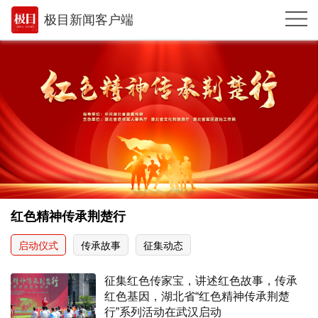
极目新闻客户端
推荐
体育
观点
时政
湖北
武汉
红色精神传承荆楚行
世相
启动仪式
传承故事
征集动态
环球
征集红色传家宝，讲述红色故事，传承
专题
红色基因，湖北省“红色精神传承荆楚
行”系列活动在武汉启动
极客圈