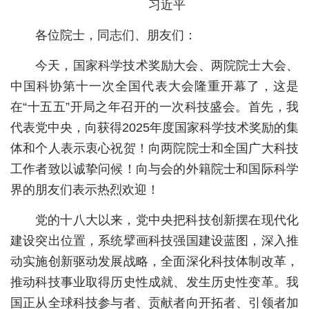
习近平
经济
各位院士，同志们、朋友们：
城建
今天，国家科学技术奖励大会、两院院士大会、
科教
中国科协第十一次全国代表大会隆重开幕了，这是
在“十五五”开局之年召开的一次科技盛会。首先，我
健康
代表党中央，向获得2025年度国家科学技术奖励的集
悠游
体和个人表示衷心祝贺！向两院院士和全国广大科技
相亲
工作者致以诚挚问候！向与会的外籍院士和国际科学
界的朋友们表示热烈欢迎！
汽车
党的十八大以来，党中央把科技创新摆在现代化
房产
建设突出位置，系统擘画科技强国建设蓝图，深入推
消费
动实施创新驱动发展战略，全面深化科技体制改革，
创意
推动科技事业取得历史性成就、发生历史性变革。我
国正从全球科技参与者、贡献者向开拓者、引领者加
文化