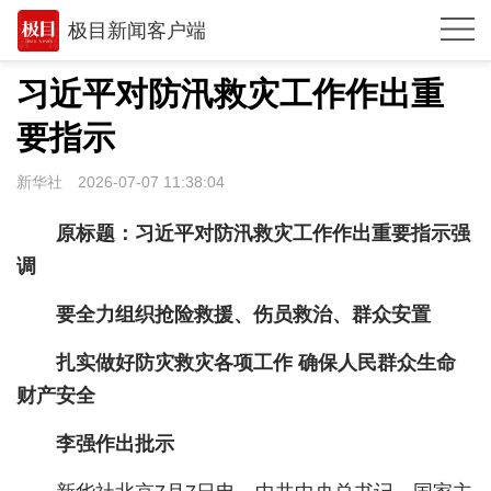
极目新闻客户端
推荐
习近平对防汛救灾工作作出重
体育
要指示
观点
新华社
2026-07-07 11:38:04
时政
原标题：习近平对防汛救灾工作作出重要指示强
湖北
调
武汉
要全力组织抢险救援、伤员救治、群众安置
世相
扎实做好防灾救灾各项工作 确保人民群众生命
财产安全
环球
专题
李强作出批示
极客圈