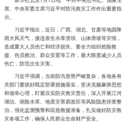
新华社北京7月7日电 中共中央总书记、国家主
席、中央军委主席习近平对防汛救灾工作作出重要指
经济
示。
城建
习近平指出，近日，广西、湖北、甘肃等地因降
科教
雨大风天气，接连发生水库溃坝、山体滑坡等灾情，
健康
造成重大人员伤亡和经济损失。要全力组织抢险救
援、伤员救治、群众安置等工作，最大限度减少人员
悠游
伤亡，防范次生灾害。
相亲
习近平强调，当前防汛形势严峻复杂，各地各有
汽车
关部门要抓好既定部署措施落实，坚决克服麻痹思想
房产
和侥幸心理，盯紧压实防灾救灾责任，深入开展江河
湖泊、病险水库、地质灾害易发区等风险隐患排查整
消费
治，强化监测预警和应急救援准备，扎实做好防灾救
创意
灾各项工作，确保人民群众生命财产安全。
文化