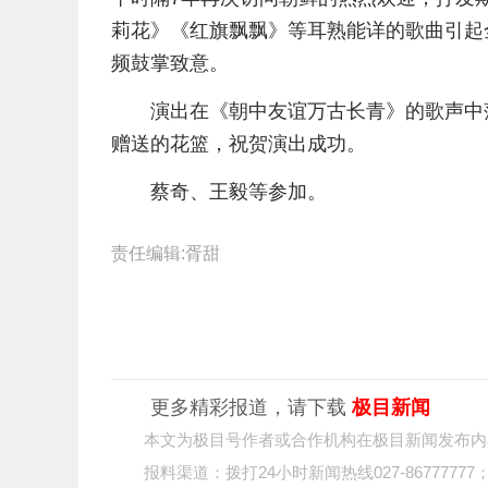
莉花》《红旗飘飘》等耳熟能详的歌曲引起
频鼓掌致意。
演出在《朝中友谊万古长青》的歌声中
赠送的花篮，祝贺演出成功。
蔡奇、王毅等参加。
责任编辑:胥甜
更多精彩报道，请下载
极目新闻
本文为极目号作者或合作机构在极目新闻发布内
报料渠道：拨打24小时新闻热线027-86777