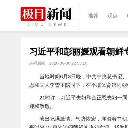
推荐
观点
城建
科教
习近平和彭丽媛观看朝鲜
体育
娱乐
央视新闻
2026-06-08 22:58:20
当地时间6月8日晚，中共中央总书记
恩和夫人李雪主陪同下，在平壤体育馆同朝
21时许，习近平夫妇和金正恩夫妇一
迎和致敬。
演出充满激情、气势恢宏，洋溢着中朝
平时隔7年再次访问朝鲜的热烈欢迎，抒发