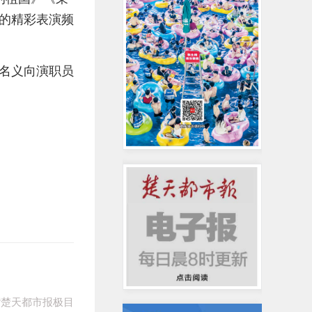
的精彩表演频
名义向演职员
注“楚天都市报极目