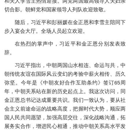
和夫人李雪主热情迎接。两党两国最高领导人夫妇亲
切合影。朝鲜党和国家领导人列队欢迎致敬。
城建
随后，习近平和彭丽媛在金正恩和李雪主陪同下
科教
步入宴会大厅。全场人员起立欢迎。
健康
在热烈的掌声中，习近平和金正恩分别发表致
悠游
辞。
相亲
习近平指出，中朝两国山水相连、命运与共，中
汽车
朝传统友谊在国际风云变幻的考验中薪火相传、历久
房产
弥坚。今年是《中朝友好合作互助条约》签订65周
年，中朝关系站在新的历史起点上。我这次访问，同
消费
金正恩总书记达成重要共识。我们一致认为，要从社
创意
会主义前途命运的战略高度，把握时代大势，顺应两
国人民共同愿望，加强高层交往，深化战略沟通，拓
文化
展务实合作，增进民心相通，推动中朝关系高水平发
体育