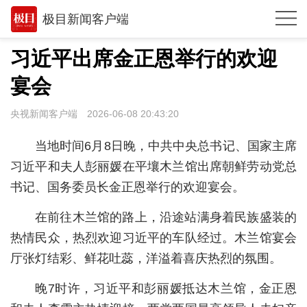
极目新闻客户端
推荐
习近平出席金正恩举行的欢迎
观点
宴会
时政
央视新闻客户端
2026-06-08 20:43:20
湖北
当地时间6月8日晚，中共中央总书记、国家主席
武汉
习近平和夫人彭丽媛在平壤木兰馆出席朝鲜劳动党总
书记、国务委员长金正恩举行的欢迎宴会。
世相
在前往木兰馆的路上，沿途站满身着民族盛装的
环球
热情民众，热烈欢迎习近平的车队经过。木兰馆宴会
专题
厅张灯结彩、鲜花吐蕊，洋溢着喜庆热烈的氛围。
极客圈
晚7时许，习近平和彭丽媛抵达木兰馆，金正恩
经济