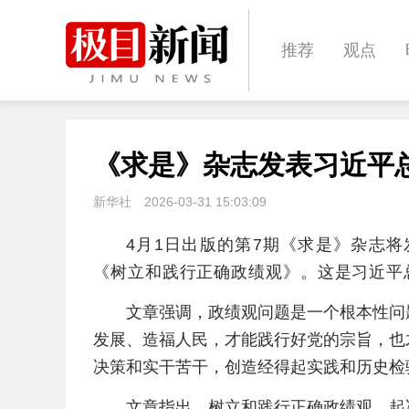
推荐
观点
城建
科教
《求是》杂志发表习近平
体育
娱乐
新华社
2026-03-31 15:03:09
4月1日出版的第7期《求是》杂志
《树立和践行正确政绩观》。这是习近平总书
文章强调，政绩观问题是一个根本性问
发展、造福人民，才能践行好党的宗旨，也
决策和实干苦干，创造经得起实践和历史检
文章指出，树立和践行正确政绩观，起