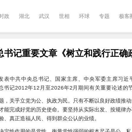
时政
湖北
武汉
世相
环球
专题
极客
健康
悠游
相亲
汽车
房产
消费
创意
总书记重要文章《树立和践行正确
影像
帅作文
International
职教院
酒道
将发表中共中央总书记、国家主席、中央军委主席习近
记2012年12月至2026年2月期间有关重要论述的
题，关乎立党为公、执政为民。只有不断以良好政绩推动
才能完成好党的历史使命。要坚持从实际出发、按规律办
验、真正造福人民、得到群众公认的业绩。
决定性作用的是党性。衡量党性强弱的根本尺子是公、私