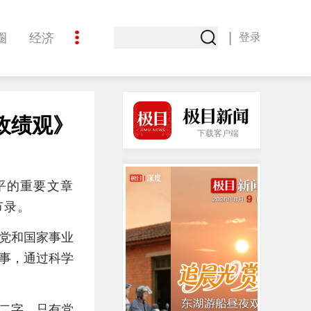
|
圈
经济
登录
文化
政绩观》
下载客户端
平的重要文章
节录。
党和国家事业
事，通过科学
二字。只有党