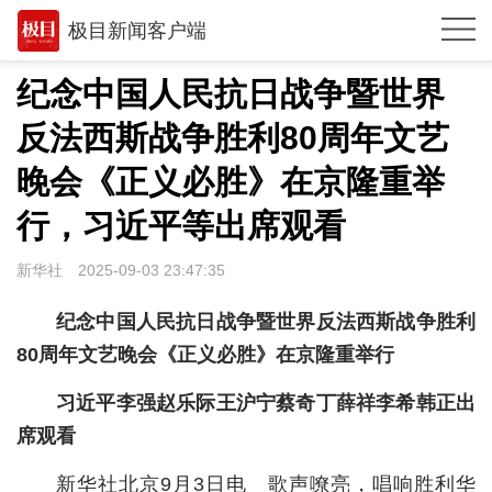
极目新闻客户端
推荐
纪念中国人民抗日战争暨世界
观点
反法西斯战争胜利80周年文艺
时政
晚会《正义必胜》在京隆重举
湖北
行，习近平等出席观看
武汉
新华社
2025-09-03 23:47:35
世相
纪念中国人民抗日战争暨世界反法西斯战争胜利
环球
80周年文艺晚会《正义必胜》在京隆重举行
专题
习近平李强赵乐际王沪宁蔡奇丁薛祥李希韩正出
席观看
极客圈
新华社北京9月3日电 歌声嘹亮，唱响胜利华
经济