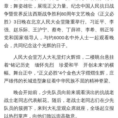
章；舞姿雄壮，展现正义力量。纪念中国人民抗日战
城建
争暨世界反法西斯战争胜利80周年文艺晚会《正义必
科教
胜》3日晚在北京人民大会堂隆重举行。习近平、李
强、赵乐际、王沪宁、蔡奇、丁薛祥、李希、韩正等
健康
党和国家领导人，与约6000名中外人士一起观看晚
悠游
会，共同纪念这个光辉的日子。
相亲
人民大会堂万人大礼堂灯火辉煌，二楼眺台悬挂
汽车
着“铭记历史 缅怀先烈 珍爱和平 开创未来”的横
幅。舞台正中，“正义必胜”4个金色大字熠熠生辉，庄
房产
严雄伟的长城造型象征着中华民族不屈的精神脊梁。
消费
晚会开始前，少先队员向前来观看演出的抗战老
创意
战士老同志代表献花。随后，老战士老同志们在少先
文化
队员的簇拥下，来到大礼堂观众席就座，全场起立报
以热烈掌声，向他们致以崇高敬意。
体育