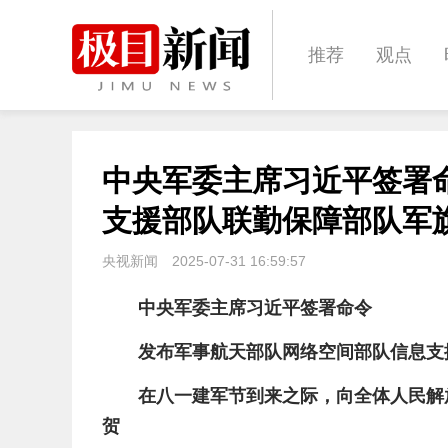
推荐
观点
城建
科教
中央军委主席习近平签署
体育
娱乐
支援部队联勤保障部队军
央视新闻
2025-07-31 16:59:57
中央军委主席习近平签署命令
发布军事航天部队网络空间部队信息支
在八一建军节到来之际，向全体人民解
贺