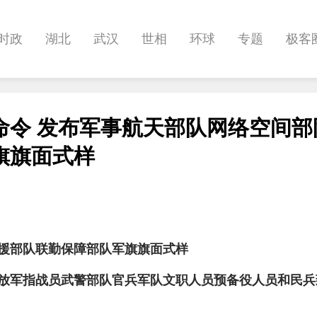
时政
湖北
武汉
世相
环球
专题
极客
健康
悠游
相亲
汽车
房产
消费
创意
命令 发布军事航天部队网络空间部
影像
帅作文
International
职教院
酒道
旗旗面式样
援部队联勤保障部队军旗旗面式样
放军指战员武警部队官兵军队文职人员预备役人员和民兵