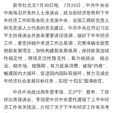
新华社北京7月30日电 7月23日，中共中央在
城建
中南海召开党外人士座谈会，就当前经济形势和下半
科教
年经济工作听取各民主党派中央、全国工商联负责人
和无党派人士代表的意见建议。中共中央总书记习近
健康
平主持座谈会并发表重要讲话强调，做好下半年经济
悠游
工作，要坚持稳中求进工作总基调，完整准确全面贯
彻新发展理念，加快构建新发展格局，保持政策连续
相亲
性稳定性，增强灵活性预见性，着力稳就业、稳企
汽车
业、稳市场、稳预期，有力提振消费、破除“内卷”，
房产
畅通国内大循环，促进国内国际双循环，努力完成全
年经济社会发展目标任务，实现“十四五”圆满收官。
消费
创意
中共中央政治局常委李强、王沪宁、蔡奇、丁薛
祥出席座谈会。李强受中共中央委托通报了上半年经
文化
济工作有关情况，介绍了关于下半年经济工作有关考
体育