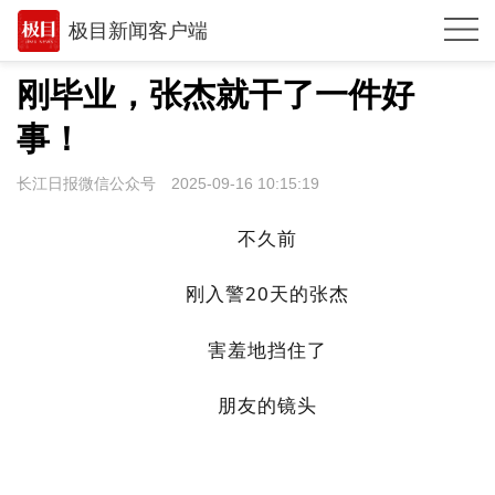
极目新闻客户端
推荐
刚毕业，张杰就干了一件好
观点
事！
时政
长江日报微信公众号
2025-09-16 10:15:19
湖北
不久前
武汉
刚入警
20天的张杰
世相
害羞地挡住了
环球
专题
朋友的镜头
极客圈
经济