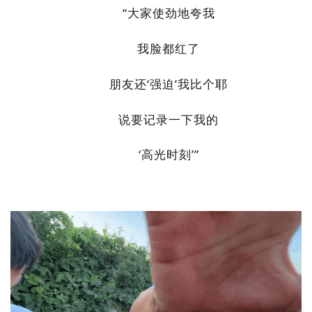
“大家使劲地夸我
城建
我脸都红了
科教
健康
朋友还
‘强迫’我比个耶
悠游
说要记录一下我的
相亲
‘高光时刻’
”
汽车
房产
消费
创意
文化
体育