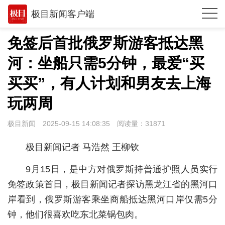
极目新闻客户端
推荐
免签后首批俄罗斯游客抵达黑
观点
河：坐船只需5分钟，最爱“买
时政
买买”，有人计划和男友去上海
湖北
玩两周
武汉
极目新闻
2025-09-15 14:08:35
阅读量：
31871
世相
极目新闻记者 马浩然 王柳钦
环球
9月15日，是中方对俄罗斯持普通护照人员实行
专题
免签政策首日，极目新闻记者探访黑龙江省的黑河口
岸看到，俄罗斯游客乘坐商船抵达黑河口岸仅需5分
极客圈
钟，他们很喜欢吃东北菜锅包肉。
经济