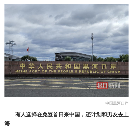
城建
科教
健康
悠游
相亲
汽车
房产
消费
中国黑河口岸
创意
有人选择在免签首日来中国，还计划和男友去上
文化
海
体育