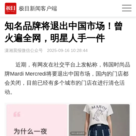
极目新闻客户端
推荐
知名品牌将退出中国市场！曾
观点
火遍全网，明星人手一件
时政
潇湘晨报微信公众号
2025-09-16 10:28:44
湖北
近期，有网友在社交平台上发帖称，
韩国时尚品
武汉
牌Mardi Mercredi将要退出中国市场，国内的门店都
会关闭，目前已经有多个城市的门店在进行清仓活
世相
动。
环球
专题
极客圈
经济