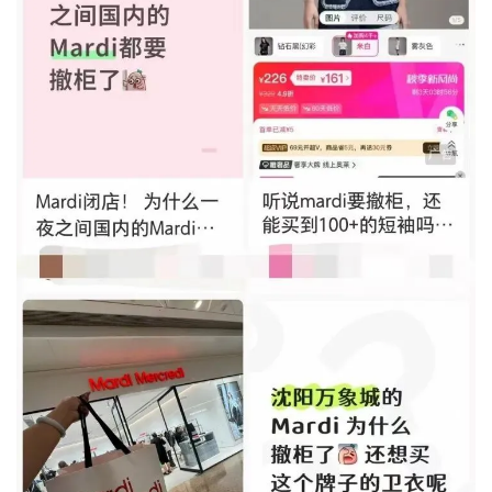
城建
科教
健康
悠游
相亲
汽车
房产
消费
创意
文化
体育