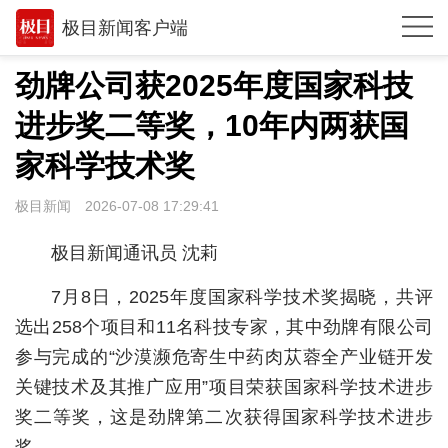
极目新闻客户端
推荐
劲牌公司获2025年度国家科技
体育
进步奖二等奖，10年内两获国
观点
家科学技术奖
时政
极目新闻
2026-07-08 17:29:41
湖北
极目新闻通讯员 沈莉
武汉
7月8日，2025年度国家科学技术奖揭晓，共评
世相
选出258个项目和11名科技专家，其中劲牌有限公司
参与完成的“沙漠濒危寄生中药肉苁蓉全产业链开发
环球
关键技术及其推广应用”项目荣获国家科学技术进步
专题
奖二等奖，这是劲牌第二次获得国家科学技术进步
极客圈
奖。