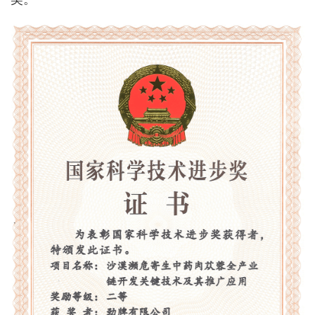
经济
城建
科教
健康
悠游
相亲
汽车
房产
消费
创意
文化