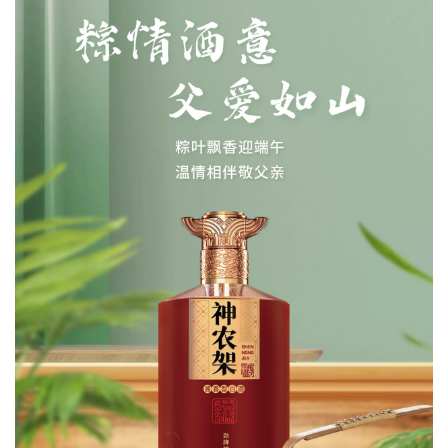
经济
城建
科教
健康
悠游
相亲
汽车
房产
消费
创意
文化