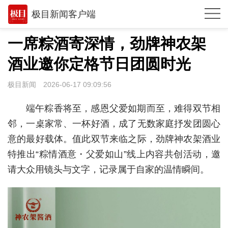
极目新闻客户端
推荐
一席粽酒寄深情，劲牌神农架
体育
酒业邀你定格节日团圆时光
观点
极目新闻
2026-06-17 09:09:56
时政
端午粽香将至，感恩父爱如期而至，难得双节相
湖北
邻，一桌家常、一杯好酒，成了无数家庭抒发团圆心
意的最好载体。值此双节来临之际，劲牌神农架酒业
武汉
特推出“粽情酒意・父爱如山”线上内容共创活动，邀
世相
请大众用镜头与文字，记录属于自家的温情瞬间。
环球
专题
极客圈