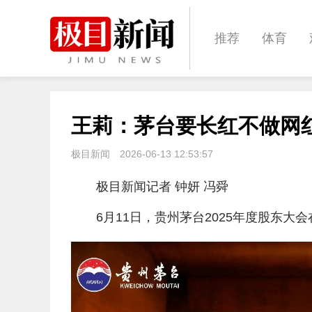
推荐
体育
经济
城建
王莉：茅台要长红不做网红
文化
娱乐
极目新闻
2026-06-13 12:53:57
极目新闻记者 钟妍 冯舜
6月11日，贵州茅台2025年度股东