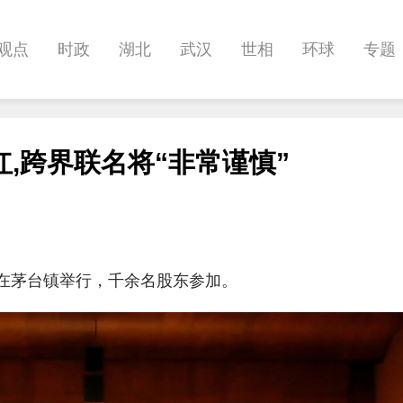
观点
时政
湖北
武汉
世相
环球
专题
科教
健康
悠游
相亲
汽车
房产
消费
,跨界联名将“非常谨慎”
影像
帅作文
International
职教院
酒道
大会在茅台镇举行，千余名股东参加。