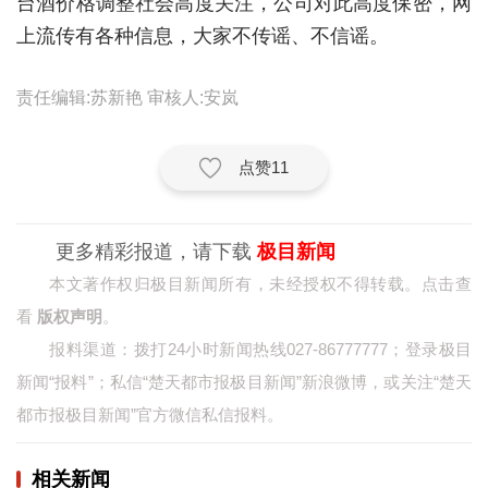
台酒价格调整社会高度关注，公司对此高度保密，网
上流传有各种信息，大家不传谣、不信谣。
经济
城建
责任编辑:苏新艳 审核人:安岚
科教
点赞
11
健康
悠游
更多精彩报道，请下载
极目新闻
相亲
本文著作权归极目新闻所有，未经授权不得转载。点击查
汽车
看
版权声明
。
报料渠道：拨打24小时新闻热线027-86777777；登录极目
房产
新闻“报料”；私信“楚天都市报极目新闻”新浪微博，或关注“楚天
消费
都市报极目新闻”官方微信私信报料。
创意
相关新闻
文化