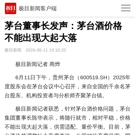
极目新闻客户端
推荐
茅台董事长发声：茅台酒价格
体育
不能出现大起大落
观点
极目新闻
2026-06-11 19:10:20
时政
极目新闻记者 商烨
湖北
6月11日下午，贵州茅台（600519.SH）2025年
武汉
度股东会在茅台会议中心召开，来自全国的千余名茅
台股东、机构投资者与分析师齐聚茅台镇。
世相
极目新闻记者获悉，针对茅台酒价格问题，茅台
环球
集团董事长陈华表示，将随行就市，相对平稳，价格
专题
不能出现大起大落，供需适配、量价平衡。目前，茅
极客圈