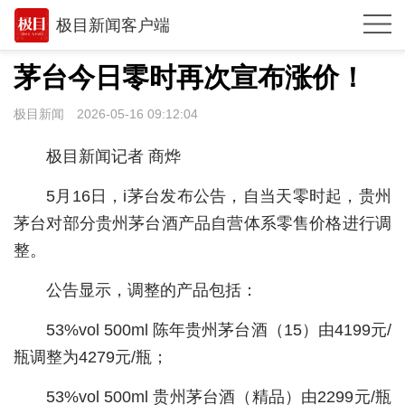
极目新闻客户端
推荐
茅台今日零时再次宣布涨价！
观点
极目新闻
2026-05-16 09:12:04
时政
极目新闻记者 商烨
湖北
5月16日，i茅台发布公告，自当天零时起，贵州
武汉
茅台对部分贵州茅台酒产品自营体系零售价格进行调
整。
世相
环球
公告显示，调整的产品包括：
专题
53%vol 500ml 陈年贵州茅台酒（15）由4199元/
瓶调整为4279元/瓶；
极客圈
53%vol 500ml 贵州茅台酒（精品）由2299元/瓶
经济