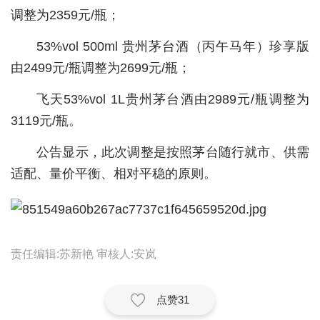
调整为2359元/瓶；
城建
53%vol 500ml 贵州茅台酒（丙午马年）珍享版
科教
由2499元/瓶调整为2699元/瓶；
健康
飞天53%vol 1L贵州茅台酒由2989元/瓶调整为
悠游
3119元/瓶。
相亲
公告显示，此次调整是按照茅台随行就市、供需
汽车
适配、量价平衡、相对平稳的原则。
房产
消费
责任编辑:苏新艳 审核人:安岚
创意
文化
点赞
31
体育