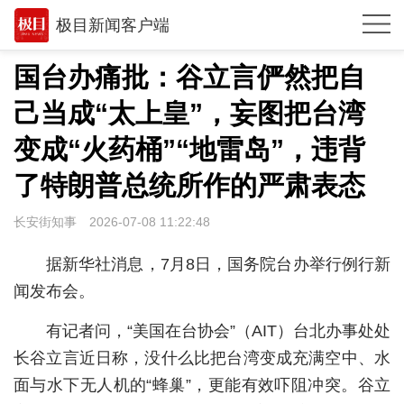
极目新闻客户端
推荐
国台办痛批：谷立言俨然把自
体育
己当成“太上皇”，妄图把台湾
观点
变成“火药桶”“地雷岛”，违背
时政
了特朗普总统所作的严肃表态
湖北
长安街知事
2026-07-08 11:22:48
武汉
据新华社消息，7月8日，国务院台办举行例行新
世相
闻发布会。
环球
有记者问，“美国在台协会”（AIT）台北办事处处
长谷立言近日称，没什么比把台湾变成充满空中、水
专题
面与水下无人机的“蜂巢”，更能有效吓阻冲突。谷立
极客圈