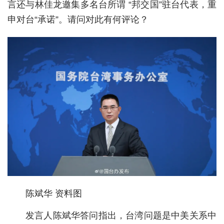
言还与林佳龙邀集多名台所谓 “邦交国”驻台代表，重
经济
申对台“承诺”。请问对此有何评论？
城建
科教
健康
悠游
相亲
汽车
房产
消费
陈斌华 资料图
创意
发言人陈斌华答问指出，台湾问题是中美关系中
文化