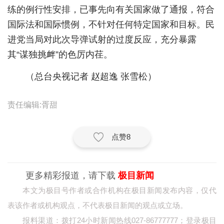
练的例行性安排，已事先向有关国家做了通报，符合
经济
国际法和国际惯例，不针对任何特定国家和目标。民
城建
进党当局对此次导弹试射的过度反应，充分暴露
其“谋独挑衅”的色厉内荏。
科教
（总台央视记者 赵超逸 张雪松）
健康
悠游
责任编辑:胥甜
相亲
点赞
8
汽车
房产
更多精彩报道，请下载
极目新闻
消费
本文为极目号作者或合作机构在极目新闻发布内容，仅代
创意
表该作者或机构观点，不代表极目新闻的观点或立场。
报料渠道：拨打24小时新闻热线027-86777777；登录极目
文化