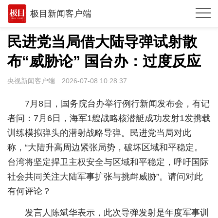
极目新闻客户端
推荐
民进党当局借大陆导弹试射散
体育
布“威胁论” 国台办：过度反应
观点
央视新闻客户端
2026-07-08 10:28:37
时政
7月8日，国务院台办举行例行新闻发布会，有记
湖北
者问：7月6日，海军1艘战略核潜艇成功发射1发携载
训练模拟弹头的潜射战略导弹。民进党当局对此
武汉
称，“大陆升高周边紧张局势，破坏区域和平稳定。
世相
台湾将坚定捍卫主权安全与区域和平稳定，呼吁国际
环球
社会共同关注大陆军事扩张与挑衅威胁”。请问对此
有何评论？
专题
发言人陈斌华表示，此次导弹发射是年度军事训
极客圈