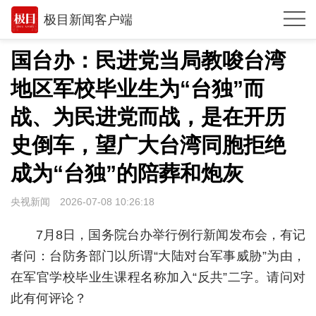
极目新闻客户端
推荐
国台办：民进党当局教唆台湾
体育
地区军校毕业生为“台独”而
观点
战、为民进党而战，是在开历
时政
史倒车，望广大台湾同胞拒绝
成为“台独”的陪葬和炮灰
湖北
武汉
央视新闻
2026-07-08 10:26:18
世相
7月8日，国务院台办举行例行新闻发布会，有记
环球
者问：台防务部门以所谓“大陆对台军事威胁”为由，
在军官学校毕业生课程名称加入“反共”二字。请问对
专题
此有何评论？
极客圈