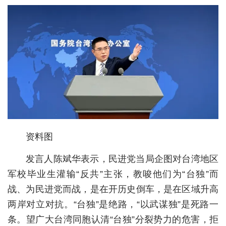
经济
城建
科教
健康
悠游
相亲
资料图
汽车
发言人陈斌华表示，民进党当局企图对台湾地区
房产
军校毕业生灌输“反共”主张，教唆他们为“台独”而
消费
战、为民进党而战，是在开历史倒车，是在区域升高
两岸对立对抗。“台独”是绝路，“以武谋独”是死路一
创意
条。望广大台湾同胞认清“台独”分裂势力的危害，拒
文化