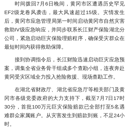
时间拨回7月6日晚间，黄冈市区遭遇历史罕见
经济
EF2级龙卷风袭击，最大风速超过15级。灾情发生
后，黄冈市应急管理局第一时间启动黄冈市自然灾害
城建
救助IV级应急响应，并同步联系长江财产保险湖北分
科教
公司，紧急启动巨灾保险理赔程序，确保受灾群众在
健康
最短时间内获得救助保障。
悠游
接到协调指令后，长江财险迅速启动巨灾应急预
案，调集全省业务骨干组成多个查勘小组，连夜奔赴
相亲
黄冈受灾区域全力投入抢险救援、现场查勘工作。
汽车
在湖北省财政厅、湖北省应急厅等相关部门及黄
房产
冈市各级党委政府的大力支持下，截至7月7日17时
消费
30分，首批100万元巨灾保险赔款已全部打至5名遇
难群众家属账户。从灾害发生到赔款到账，不足24小
创意
时。
文化