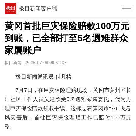
极目新闻客户端
推荐
黄冈首批巨灾保险赔款100万元
体育
到账，已全部打至5名遇难群众
观点
家属账户
时政
极目新闻
2026-07-08 09:51:37
湖北
极目新闻通讯员 付凡格
武汉
7月7日，在巨灾保险理赔现场，黄冈市黄州区长
世相
江社区工作人员吴建欣受5名遇难家属委托，代为办
理巨灾保险赔款领取手续。这标志着黄冈市“7·6”龙卷
环球
风灾害后，首批巨灾保险理赔工作已赔付100万元
专题
整。
极客圈