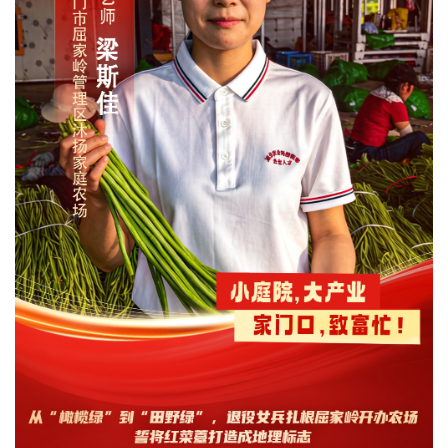
经济
城建
科教
健康
悠游
相亲
汽车
房产
消费
创意
文化