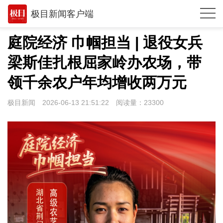
极目新闻客户端
推荐
庭院经济 巾帼担当 | 退役女兵
体育
梁斯佳扎根屈家岭办农场，带
观点
领千余农户年均增收两万元
时政
极目新闻
2026-06-13 21:51:22
阅读量：
23300
湖北
武汉
世相
环球
专题
极客圈