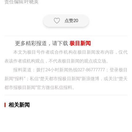
责任编辑:叶晓英
经济
点赞
20
城建
科教
更多精彩报道，请下载
极目新闻
健康
本文为极目号作者或合作机构在极目新闻发布内容，仅代
悠游
表该作者或机构观点，不代表极目新闻的观点或立场。
报料渠道：拨打24小时新闻热线027-86777777；登录极目
相亲
新闻“报料”；私信“楚天都市报极目新闻”新浪微博，或关注“楚天
汽车
都市报极目新闻”官方微信私信报料。
房产
相关新闻
消费
创意
文化